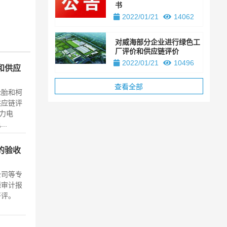
书
2022/01/21
14062
对威海部分企业进行绿色工
厂评价和供应链评价
2022/01/21
10496
和供应
查看全部
轮胎和柯
供应链评
力电
..
的验收
公司等专
源审计报
好评。