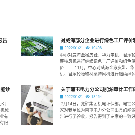
报告
对威海部分企业进行绿色工厂评价
链评价
2022/01/21
10496
中心对威海金猴皮鞋、华力电机、君乐
莱特风机进行继续绿色工厂评价和绿色
价 11月，中心对威海金猴皮鞋、华
机、君乐轮胎和柯莱特风机进行继续绿色.
节能诊
关于南屯电力分公司能源审计工作
会
2022/01/21
13464
行公
7月14日，兖矿集团机电环保部，电铝
塔机械
家对我单位为南屯电力分公司出具的能
业有
告进行了验收，报告得到了专家的一致
有限